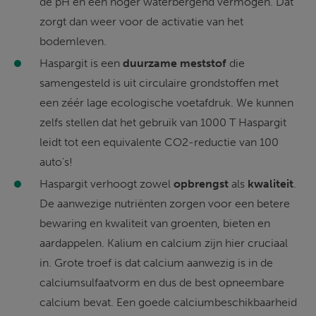
de pH en een hoger waterbergend vermogen. Dat 
zorgt dan weer voor de activatie van het 
bodemleven.
Haspargit is een 
duurzame meststof
 die 
samengesteld is uit circulaire grondstoffen met 
een zéér lage ecologische voetafdruk. We kunnen 
zelfs stellen dat het gebruik van 1000 T Haspargit 
leidt tot een equivalente CO2-reductie van 100 
auto’s!
Haspargit verhoogt zowel 
opbrengst
 als 
kwaliteit
. 
De aanwezige nutriënten zorgen voor een betere 
bewaring en kwaliteit van groenten, bieten en 
aardappelen. Kalium en calcium zijn hier cruciaal 
in. Grote troef is dat calcium aanwezig is in de 
calciumsulfaatvorm en dus de best opneembare 
calcium bevat. Een goede calciumbeschikbaarheid 