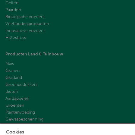
Geiten
Paarden
Biologische voeders
Veehouderijproducten
Innovatieve voeders
Hittestress
Producten Land & Tuinbouw
Maïs
Granen
Grasland
Groenbedekkers
Bieten
Aardappelen
Groenten
Plantenvoeding
Gewasbescherming
Cookies