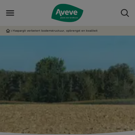
Haspargit verbetert bodemstructuur, opbrengst en kwaliteit