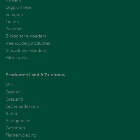
Varkens
Legpluimvee
Schapen
Geiten
Paarden
Biologische voeders
Veehouderijproducten
Innovatieve voeders
Hittestress
Producten Land & Tuinbouw
Maïs
Granen
Grasland
Groenbedekkers
Bieten
Aardappelen
Groenten
Plantenvoeding