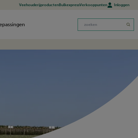
Veehouderijproducten
Bulkexpress
Verkooppunten
Inloggen
epassingen