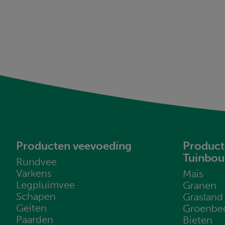
Producten veevoeding
Product
Tuinbo
Rundvee
Varkens
Maïs
Legpluimvee
Granen
Schapen
Grasland
Geiten
Groenbe
Paarden
Bieten