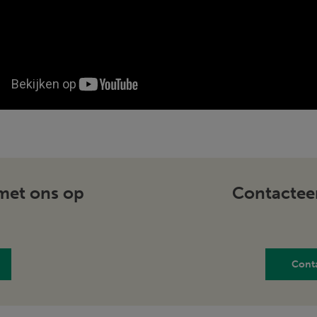
met ons op
Contacteer
Conta