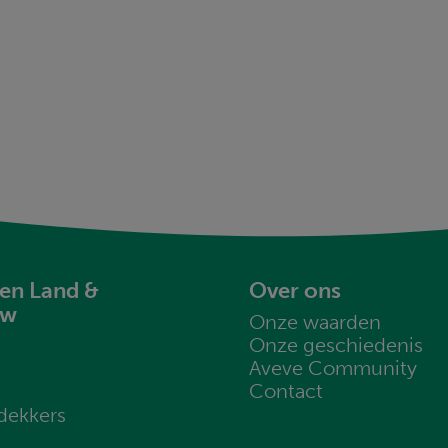
en Land &
Over ons
uw
Onze waarden
Onze geschiedenis
Aveve Community
Contact
dekkers