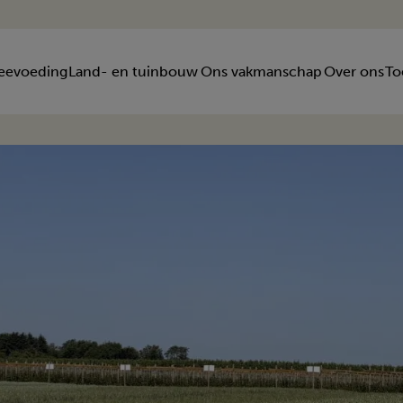
eevoeding
Land- en tuinbouw
Ons vakmanschap
Over ons
To