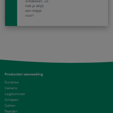
ontdekken. Zo
heb je altijd
een stapje
voor!
Producten veevoeding
Rundvee
Varkens
Legpluimvee
Schapen
Geiten
Paarden