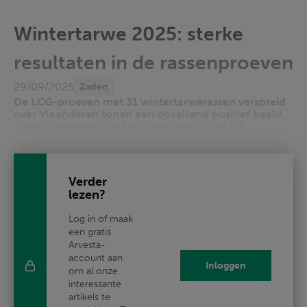
Wintertarwe 2025: sterke
resultaten in de rassenproeven
29/09/2025
Zaden
De LCG-proeven met 31 wintertarwerassen verspreid
over Vlaanderen tonen een opvallend positief beeld.
Zowel opbrengst als kwaliteit zitten in de lift.
Verder
lezen?
Log in of maak
een gratis
Arvesta-
account aan
Inloggen
om al onze
interessante
artikels te