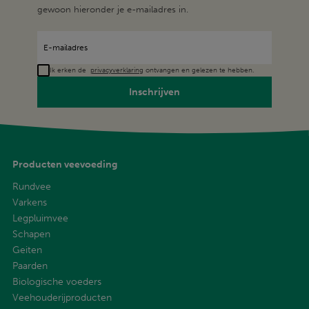
gewoon hieronder je e-mailadres in.
Ik erken de
privacyverklaring
ontvangen en gelezen te hebben.
Inschrijven
Producten veevoeding
Rundvee
Varkens
Legpluimvee
Schapen
Geiten
Paarden
Biologische voeders
Veehouderijproducten