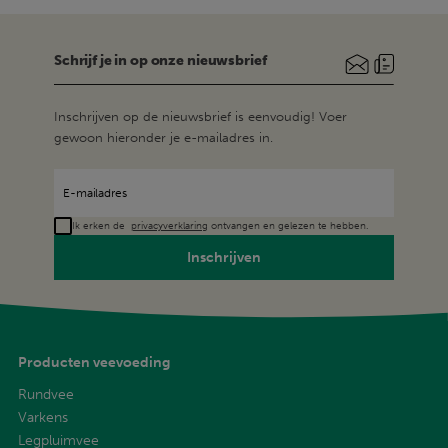
Schrijf je in op onze nieuwsbrief
Inschrijven op de nieuwsbrief is eenvoudig! Voer
gewoon hieronder je e-mailadres in.
Ik erken de
privacyverklaring
ontvangen en gelezen te hebben.
Inschrijven
Producten veevoeding
Rundvee
Varkens
Legpluimvee