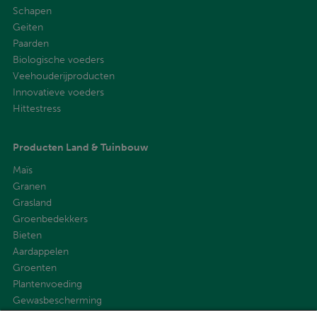
Schapen
Geiten
Paarden
Biologische voeders
Veehouderijproducten
Innovatieve voeders
Hittestress
Producten Land & Tuinbouw
Maïs
Granen
Grasland
Groenbedekkers
Bieten
Aardappelen
Groenten
Plantenvoeding
Gewasbescherming