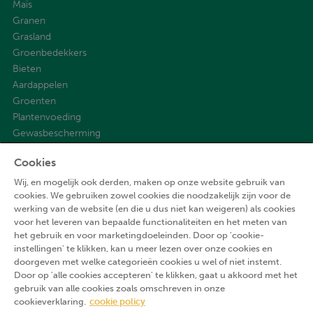
Maïs
Granen
Grasland
Groenbedekkers
Bieten
Aardappelen
Groenten
Plantenvoeding
Gewasbescherming
Cookies
Over ons
Wij, en mogelijk ook derden, maken op onze website gebruik van
Onze waarden
cookies. We gebruiken zowel cookies die noodzakelijk zijn voor de
werking van de website (en die u dus niet kan weigeren) als cookies
Onze geschiedenis
voor het leveren van bepaalde functionaliteiten en het meten van
Aveve Community
het gebruik en voor marketingdoeleinden. Door op 'cookie-
Contact
instellingen' te klikken, kan u meer lezen over onze cookies en
doorgeven met welke categorieën cookies u wel of niet instemt.
Door op 'alle cookies accepteren' te klikken, gaat u akkoord met het
Volg ons
gebruik van alle cookies zoals omschreven in onze
cookieverklaring.
cookie policy