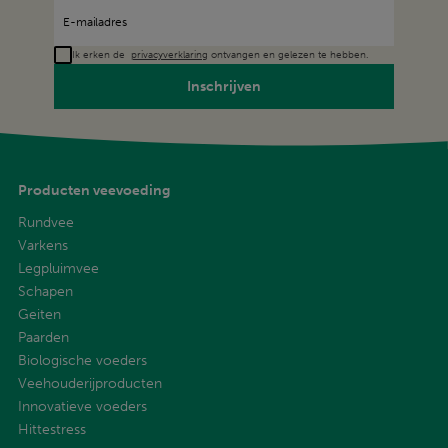
Ik erken de
privacyverklaring
ontvangen en gelezen te hebben.
Inschrijven
Producten veevoeding
Rundvee
Varkens
Legpluimvee
Schapen
Geiten
Paarden
Biologische voeders
Veehouderijproducten
Innovatieve voeders
Hittestress