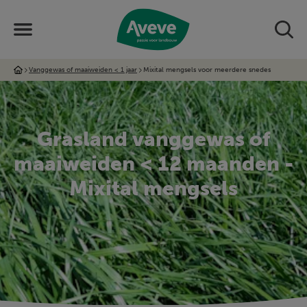
Vanggewas of maaiweiden < 1 jaar
Mixital mengsels voor meerdere snedes
Grasland vanggewas of
maaiweiden < 12 maanden -
Mixital mengsels