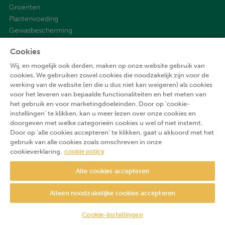
Groenten
Plantenvoeding
Gewasbescherming
Cookies
Over ons
Wij, en mogelijk ook derden, maken op onze website gebruik van
Onze waarden
cookies. We gebruiken zowel cookies die noodzakelijk zijn voor de
werking van de website (en die u dus niet kan weigeren) als cookies
Onze geschiedenis
voor het leveren van bepaalde functionaliteiten en het meten van
Aveve Community
het gebruik en voor marketingdoeleinden. Door op 'cookie-
Contact
instellingen' te klikken, kan u meer lezen over onze cookies en
doorgeven met welke categorieën cookies u wel of niet instemt.
Door op 'alle cookies accepteren' te klikken, gaat u akkoord met het
Volg ons
gebruik van alle cookies zoals omschreven in onze
cookieverklaring.
cookie policy
Alle cookies accepteren
Alleen noodzakelijke cookies accepteren
Cookie-instellingen
Gebruiksvoorwaarden
Privacyverklaring
Cookieverklaring