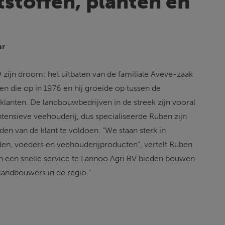
stoffen, planten en 
ar
zijn droom: het uitbaten van de familiale Aveve-zaak 
ten die op in 1976 en hij groeide op tussen de 
klanten. De landbouwbedrijven in de streek zijn vooral 
ntensieve veehouderij, dus specialiseerde Ruben zijn 
n van de klant te voldoen. “We staan sterk in 
en, voeders en veehouderijproducten”, vertelt Ruben. 
 en een snelle service te Lannoo Agri BV bieden bouwen 
landbouwers in de regio.”