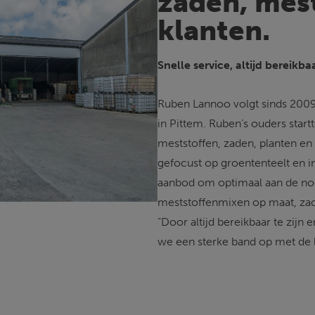
zaden, mest
klanten.
Snelle service, altijd bereikba
Ruben Lannoo volgt sinds 2009 
in Pittem. Ruben’s ouders start
meststoffen, zaden, planten en 
gefocust op groententeelt en i
aanbod om optimaal aan de node
meststoffenmixen op maat, zad
“Door altijd bereikbaar te zijn
we een sterke band op met de 