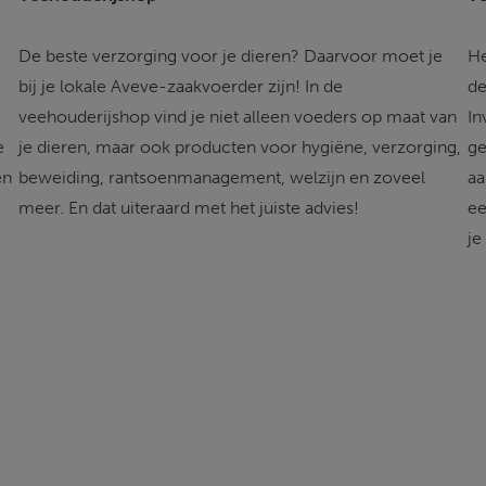
 
De beste verzorging voor je dieren? Daarvoor moet je 
He
bij je lokale Aveve-zaakvoerder zijn! In de 
de
veehouderijshop vind je niet alleen voeders op maat van 
In
e 
je dieren, maar ook producten voor hygiëne, verzorging, 
ge
en 
beweiding, rantsoenmanagement, welzijn en zoveel 
aa
meer. En dat uiteraard met het juiste advies!
ee
je