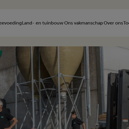
eevoeding
Land- en tuinbouw
Ons vakmanschap
Over ons
To