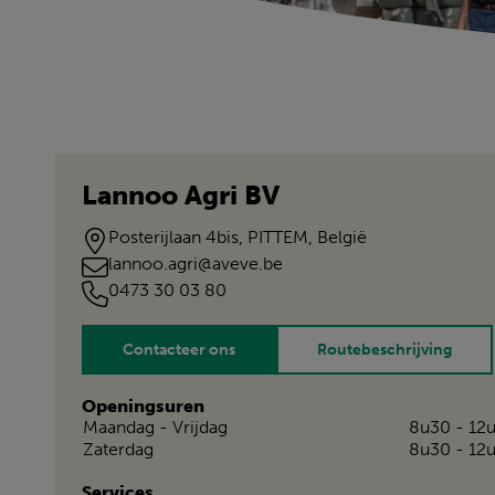
Lannoo Agri BV
Posterijlaan 4bis, PITTEM, België
lannoo.agri@aveve.be
0473 30 03 80
Contacteer ons
Routebeschrijving
Openingsuren
Maandag - Vrijdag
8u30 - 12u
Zaterdag
8u30 - 12u
Services