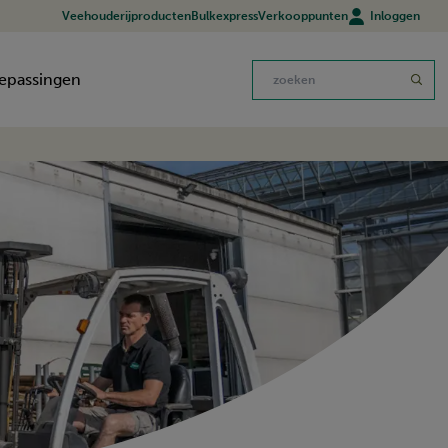
Veehouderijproducten
Bulkexpress
Verkooppunten
Inloggen
epassingen