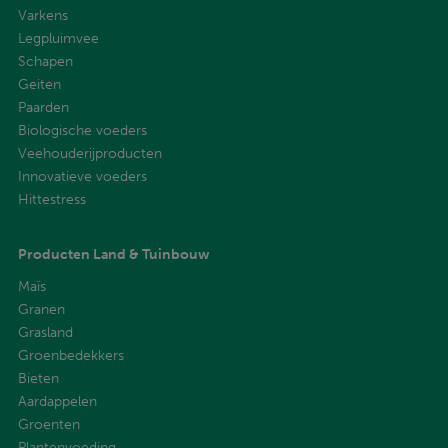
Varkens
Legpluimvee
Schapen
Geiten
Paarden
Biologische voeders
Veehouderijproducten
Innovatieve voeders
Hittestress
Producten Land & Tuinbouw
Maïs
Granen
Grasland
Groenbedekkers
Bieten
Aardappelen
Groenten
Plantenvoeding