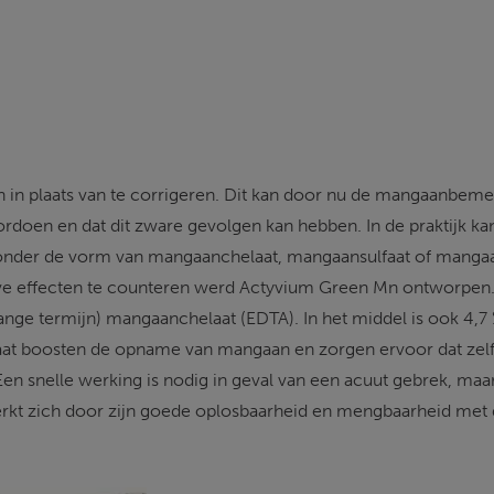
en in plaats van te corrigeren. Dit kan door nu de mangaanbem
doen en dat dit zware gevolgen kan hebben. In de praktijk kan
onder de vorm van mangaanchelaat, mangaansulfaat of mangaan
eve effecten te counteren werd Actyvium Green Mn ontworpen
nge termijn) mangaanchelaat (EDTA). In het middel is ook 4,7 % 
raat boosten de opname van mangaan en zorgen ervoor dat zelf
 Een snelle werking is nodig in geval van een acuut gebrek, ma
rkt zich door zijn goede oplosbaarheid en mengbaarheid me