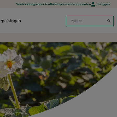
Veehouderijproducten
Bulkexpress
Verkooppunten
Inloggen
epassingen