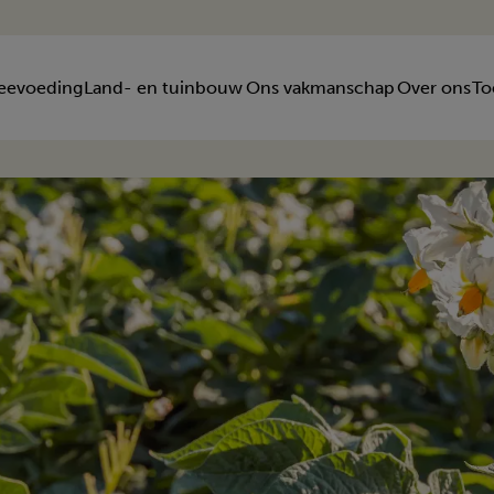
eevoeding
Land- en tuinbouw
Ons vakmanschap
Over ons
To