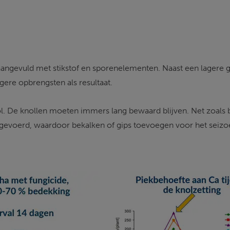
ngevuld met stikstof en sporenelementen. Naast een lagere g
ere opbrengsten als resultaat. 
ol. De knollen moeten immers lang bewaard blijven. Net zoals bij
voerd, waardoor bekalken of gips toevoegen voor het seizoen 