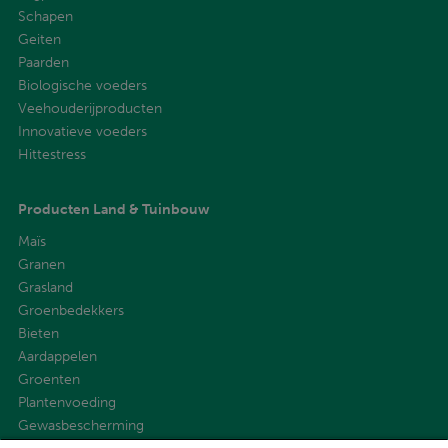
Schapen
Geiten
Paarden
Biologische voeders
Veehouderijproducten
Innovatieve voeders
Hittestress
Producten Land & Tuinbouw
Maïs
Granen
Grasland
Groenbedekkers
Bieten
Aardappelen
Groenten
Plantenvoeding
Gewasbescherming