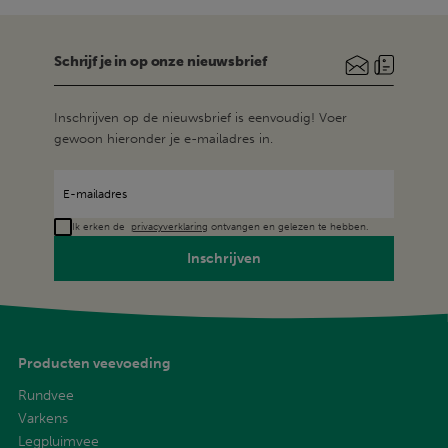
Schrijf je in op onze nieuwsbrief
Inschrijven op de nieuwsbrief is eenvoudig! Voer
gewoon hieronder je e-mailadres in.
Ik erken de
privacyverklaring
ontvangen en gelezen te hebben.
Inschrijven
Producten veevoeding
Rundvee
Varkens
Legpluimvee